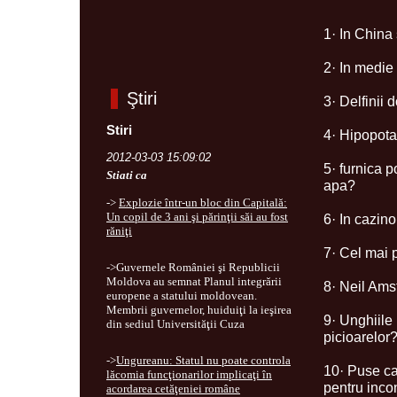
1· In China 
2· In medie
Ştiri
3· Delfinii
Stiri
4· Hipopota
2012-03-03 15:09:02
5· furnica 
Stiati ca
apa?
->
Explozie într-un bloc din Capitală:
Un copil de 3 ani şi părinţii săi au fost
6· In cazin
răniţi
7· Cel mai 
->Guvernele României şi Republicii
Moldova au semnat Planul integrării
8· Neil Ams
europene a statului moldovean.
Membrii guvernelor, huiduiţi la ieşirea
9· Unghiile
din sediul Universităţii Cuza
picioarelor
->
Ungureanu: Statul nu poate controla
10· Puse cap
lăcomia funcţionarilor implicaţi în
pentru inco
acordarea cetăţeniei române