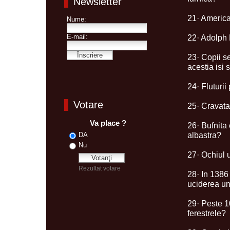
Newsletter
21· America
22· Adolph H
23· Copii s
acestia isi
24· Fluturii
Votare
25· Cravata 
26· Bufnita
albastra?
27· Ochiul 
28· In 1386
uciderea un
29· Peste 1
ferestrele?