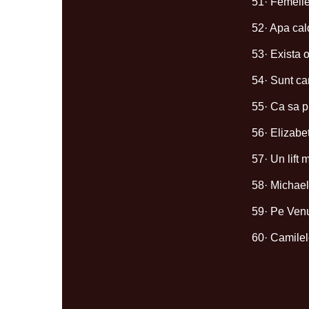
51· Femeile
52· Apa cal
53· Exista o
54· Sunt ca
55· Ca sa p
56· Elizabe
57· Un lift
58· Michael
59· Pe Venu
60· Camilel