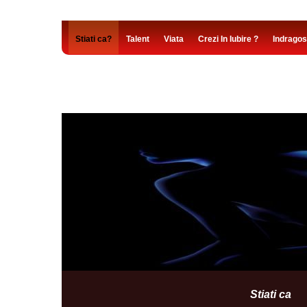
Stiati ca?
Talent
Viata
Crezi In Iubire ?
Indragost
„Dacă iubești viața, și vi
"În viață nu contează unde te afli, ci pe cine ai alătu
Stiati ca