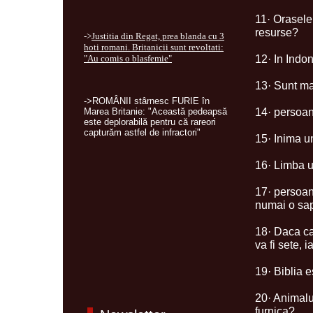
11· Orasele
resurse?
->
Justitia din Regat, prea blanda cu 3
hoti romani. Britanicii sunt revoltati:
12· In Indo
"Au comis o blasfemie"
13· Sunt ma
->
ROMÂNII stârnesc FURIE în
14· persoan
Marea Britanie: "Această pedeapsă
este deplorabilă pentru că rareori
capturăm astfel de infractori"
15· Inima u
16· Limba u
17· persoan
numai o sa
18· Daca ca
va fi sete,
19· Biblia e
20· Animalu
furnica?