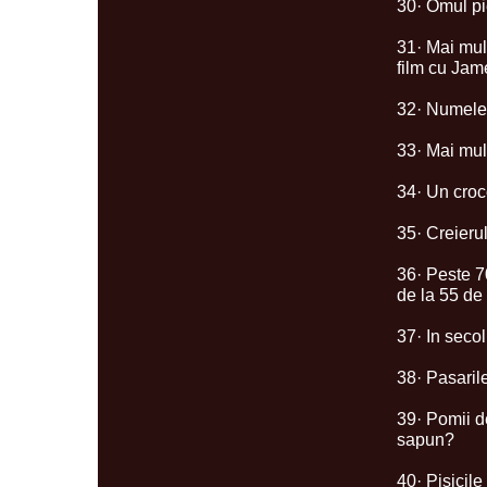
30· Omul pie
31· Mai mul
film cu Ja
32· Numele 
33· Mai mul
34· Un croc
35· Creieru
36· Peste 70
de la 55 de
37· In secol
38· Pasaril
39· Pomii d
sapun?
40· Pisicil