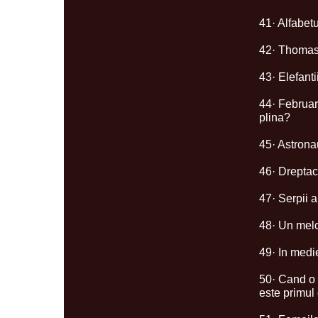
41· Alfabet
42· Thomas 
43· Elefanti
44· Februari
plina?
45· Astronau
46· Dreptac
47· Serpii 
48· Un melc
49· In medi
50· Cand o 
este primul